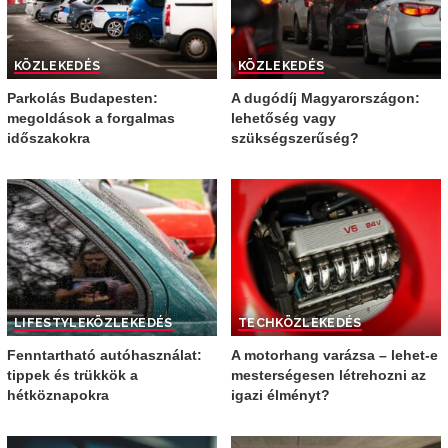
KÖZLEKEDÉS
KÖZLEKEDÉS
Parkolás Budapesten:
A dugódíj Magyarországon:
megoldások a forgalmas
lehetőség vagy
időszakokra
szükségszerűség?
LIFESTYLE
KÖZLEKEDÉS
TECH
KÖZLEKEDÉS
Fenntartható autóhasználat:
A motorhang varázsa – lehet-e
tippek és trükkök a
mesterségesen létrehozni az
hétköznapokra
igazi élményt?