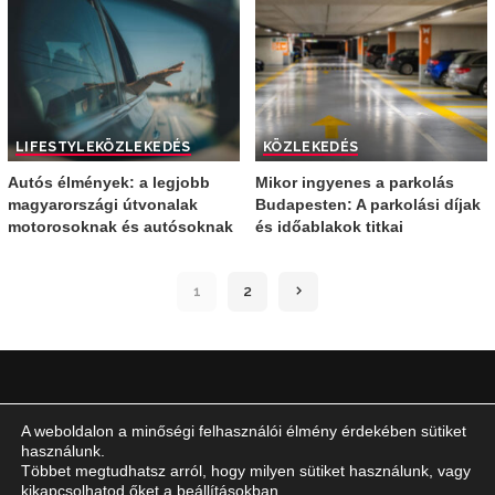
LIFESTYLE
KÖZLEKEDÉS
KÖZLEKEDÉS
Autós élmények: a legjobb
Mikor ingyenes a parkolás
magyarországi útvonalak
Budapesten: A parkolási díjak
motorosoknak és autósoknak
és időablakok titkai
1
2
A weboldalon a minőségi felhasználói élmény érdekében sütiket
IMPRESSZUM
használunk.
ÁLTALÁNOS SZERZŐDÉSI FELTÉTELEK
Többet megtudhatsz arról, hogy milyen sütiket használunk, vagy
kikapcsolhatod őket a
beállításokban
.