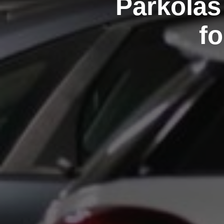
Parkolás
f