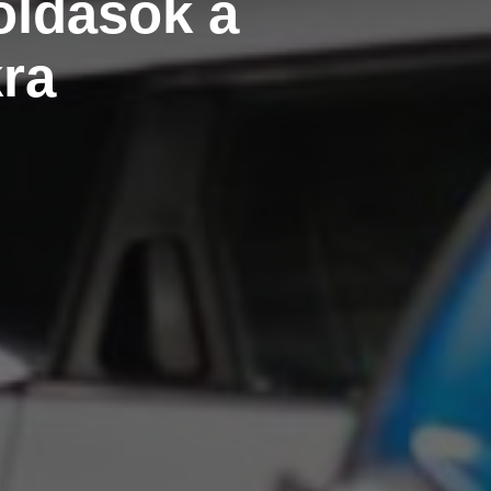
oldások a
ra