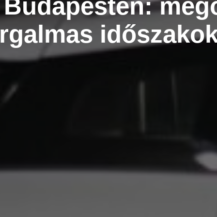
 Budapesten: meg
orgalmas időszakok