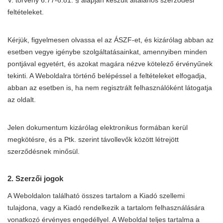
V. törvény 6:77-6:81. § alapján készült általános szerződési
feltételeket.
Kérjük, figyelmesen olvassa el az ÁSZF-et, és kizárólag abban az
esetben vegye igénybe szolgáltatásainkat, amennyiben minden
pontjával egyetért, és azokat magára nézve kötelező érvényűnek
tekinti. A Weboldalra történő belépéssel a feltételeket elfogadja,
abban az esetben is, ha nem regisztrált felhasználóként látogatja
az oldalt.
Jelen dokumentum kizárólag elektronikus formában kerül
megkötésre, és a Ptk. szerint távollevők között létrejött
szerződésnek minősül.
2. Szerzői jogok
A Weboldalon található összes tartalom a Kiadó szellemi
tulajdona, vagy a Kiadó rendelkezik a tartalom felhasználására
vonatkozó érvényes engedéllyel. A Weboldal teljes tartalma a