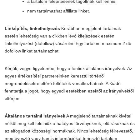
a tartalom felépítésének tagoltnak kell lennie;
nem tartalmazhat affiliate linket.
Linképítés, linkelhelyezés
Korábban megjelent tartalmak
esetén lehetőség van a cikkben lévő kifejezések esetén
linkelhelyezést (dofollow) vásárolni. Egy tartalom maximum 2 db
dofollow linket tartalmazhat.
Kérjük, vegye figyelembe, hogy a fentiek általános irányelvek. Az
egyes értékesítési partnereinken keresztül történő
megrendelésekre eltérő feltételek vonatkozhatnak. A Kiadó
fenntartja a jogot, hogy egyedi esetekben ezektől az irányelvektől
eltérjen.
Általános tartalmi irányelvek
A megjelenő tartalmaknak kivétel
nélkül meg kell felelniük a hatályos törvényeknek, előírásoknak és
az elfogadott közösségi normáknak. Nincs lehetőség félrevezető,
megtévesztő vagy hamis információkat terjesztő tartalom