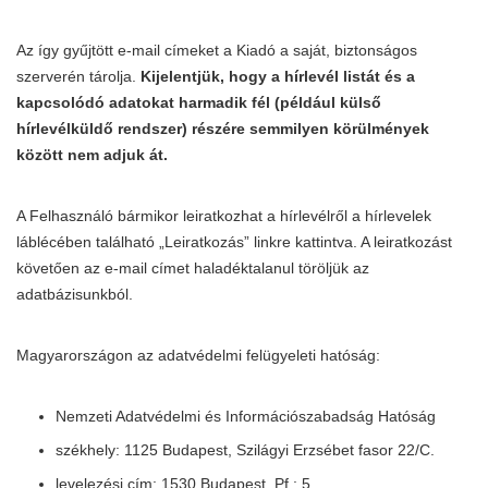
Az így gyűjtött e-mail címeket a Kiadó a saját, biztonságos
szerverén tárolja.
Kijelentjük, hogy a hírlevél listát és a
kapcsolódó adatokat harmadik fél (például külső
hírlevélküldő rendszer) részére semmilyen körülmények
között nem adjuk át.
A Felhasználó bármikor leiratkozhat a hírlevélről a hírlevelek
láblécében található „Leiratkozás” linkre kattintva. A leiratkozást
követően az e-mail címet haladéktalanul töröljük az
adatbázisunkból.
Magyarországon az adatvédelmi felügyeleti hatóság:
Nemzeti Adatvédelmi és Információszabadság Hatóság
székhely: 1125 Budapest, Szilágyi Erzsébet fasor 22/C.
levelezési cím: 1530 Budapest, Pf.: 5.