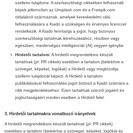
szellemi tulajdona. A szerkesztőségi cikkekben felhasznált
képek jellemzően az Unsplash.com és a Freepik.com
oldalakról származnak, amelyek kereskedelmi célú
felhasználására a Kiadó a szükséges és érvényes licenccel
rendelkezik. A Kiadó fenntartja a jogot, hogy bizonyos
szerkesztőségi tartalmak létrehozásához, részben vagy
egészben, mesterséges intelligenciát (AI) vegyen igénybe.
Hirdetői tartalom:
A hirdetői megrendelésre készült
tartalmak (pl. PR cikkek) esetében a tartalom (beleértve a
szöveget, képeket, logókat) a Hirdető vagy megbízottja
szellemi tulajdonát képezi. A Hirdető a tartalom
publikálásával felhasználási jogot biztosít a Kiadó számára a
cikk megjelentetéséhez. Ezen tartalmak szerzői jogáért és
jogtisztaságáért minden esetben a Hirdető felel.
3. Hirdetői tartalmakra vonatkozó irányelvek
A hirdetői megrendelésre készült tartalmak (pl. PR cikkek)
esetében a tartalom (beleértve a szöveget, képeket, logókat és