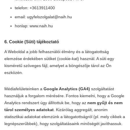
telefon: +3613911400
email:
ugyfelszolgalat@naih.hu
honlap: www.naih.hu
6. Cookie (Süti) tájékoztató
A Weboldal a jobb felhasználói élmény és a látogatottság
elemzése érdekében sütiket (cookie-kat) használ. A süti egy
kisméretű szöveges fájl, amelyet a böngészője tárol az Ön
eszközén.
Médiafelületeinken a
Google Analytics (GA4)
szolgáltatást
használjuk a forgalom mérésére. Fontos kiemelni, hogy a Google
Analytics rendszert úgy állítottuk be, hogy az
nem gyűjt és nem
tárol személyes adatokat
. Kizárólag aggregált, anonim
statisztikai adatokat elemzünk a látogatottságról (pl. mely cikkek a
legnépszerűbbek), hogy szolgáltatásaink minőségét javíthassuk.