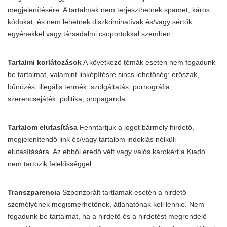
megjelenítésére. A tartalmak nem terjeszthetnek spamet, káros
kódokat, és nem lehetnek diszkriminatívak és/vagy sértők
egyénekkel vagy társadalmi csoportokkal szemben.
Tartalmi korlátozások
A következő témák esetén nem fogadunk
be tartalmat, valamint linképítésre sincs lehetőség: erőszak,
bűnözés; illegális termék, szolgáltatás; pornográfia;
szerencsejáték; politika; propaganda.
Tartalom elutasítása
Fenntartjuk a jogot bármely hirdető,
megjelenítendő link és/vagy tartalom indoklás nélküli
elutasítására. Az ebből eredő vélt vagy valós károkért a Kiadó
nem tartozik felelősséggel.
Transzparencia
Szponzorált tartlamak esetén a hirdető
személyének megismerhetőnek, átláhatónak kell lennie. Nem
fogadunk be tartalmat, ha a hirdető és a hirdetést megrendelő