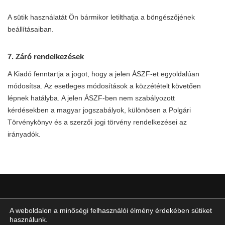
A sütik használatát Ön bármikor letilthatja a böngészőjének
beállításaiban.
7. Záró rendelkezések
A Kiadó fenntartja a jogot, hogy a jelen ÁSZF-et egyoldalúan
módosítsa. Az esetleges módosítások a közzétételt követően
lépnek hatályba. A jelen ÁSZF-ben nem szabályozott
kérdésekben a magyar jogszabályok, különösen a Polgári
Törvénykönyv és a szerzői jogi törvény rendelkezései az
irányadók.
A weboldalon a minőségi felhasználói élmény érdekében sütiket
IMPRESSZUM
használunk.
ÁLTALÁNOS SZERZŐDÉSI FELTÉTELEK