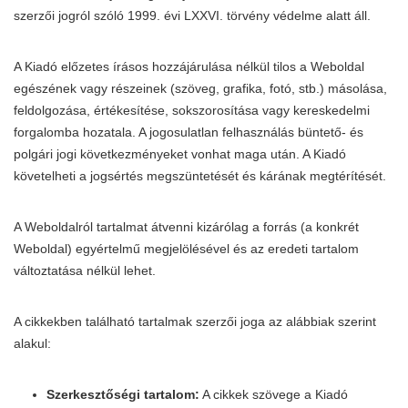
szerzői jogról szóló 1999. évi LXXVI. törvény védelme alatt áll.
A Kiadó előzetes írásos hozzájárulása nélkül tilos a Weboldal
egészének vagy részeinek (szöveg, grafika, fotó, stb.) másolása,
feldolgozása, értékesítése, sokszorosítása vagy kereskedelmi
forgalomba hozatala. A jogosulatlan felhasználás büntető- és
polgári jogi következményeket vonhat maga után. A Kiadó
követelheti a jogsértés megszüntetését és kárának megtérítését.
A Weboldalról tartalmat átvenni kizárólag a forrás (a konkrét
Weboldal) egyértelmű megjelölésével és az eredeti tartalom
változtatása nélkül lehet.
A cikkekben található tartalmak szerzői joga az alábbiak szerint
alakul:
Szerkesztőségi tartalom:
A cikkek szövege a Kiadó