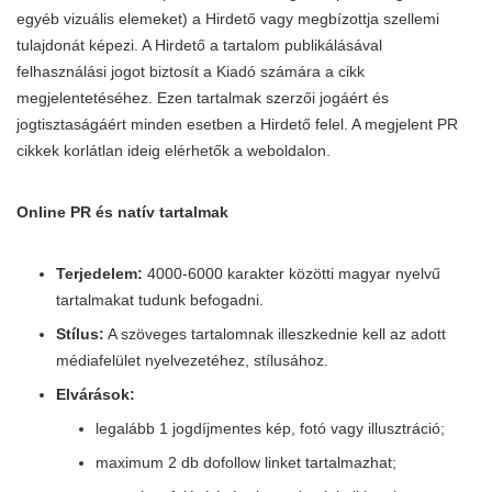
egyéb vizuális elemeket) a Hirdető vagy megbízottja szellemi
tulajdonát képezi. A Hirdető a tartalom publikálásával
felhasználási jogot biztosít a Kiadó számára a cikk
megjelentetéséhez. Ezen tartalmak szerzői jogáért és
jogtisztaságáért minden esetben a Hirdető felel. A megjelent PR
cikkek korlátlan ideig elérhetők a weboldalon.
Online PR és natív tartalmak
Terjedelem:
4000-6000 karakter közötti magyar nyelvű
tartalmakat tudunk befogadni.
Stílus:
A szöveges tartalomnak illeszkednie kell az adott
médiafelület nyelvezetéhez, stílusához.
Elvárások:
legalább 1 jogdíjmentes kép, fotó vagy illusztráció;
maximum 2 db dofollow linket tartalmazhat;