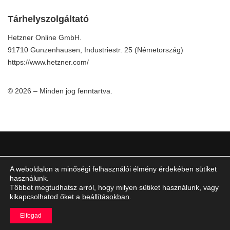
Tárhelyszolgáltató
Hetzner Online GmbH.
91710 Gunzenhausen, Industriestr. 25 (Németország)
https://www.hetzner.com/
© 2026 – Minden jog fenntartva.
A weboldalon a minőségi felhasználói élmény érdekében sütiket
IMPRESSZUM
használunk.
ÁLTALÁNOS SZERZŐDÉSI FELTÉTELEK
Többet megtudhatsz arról, hogy milyen sütiket használunk, vagy
kikapcsolhatod őket a
beállításokban
.
Elfogad
©
fastlane.hu
2026