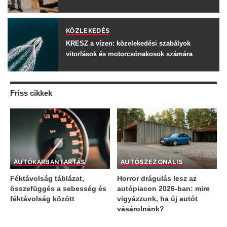
KÖZLEKEDÉS
KRESZ a vízen: közelekedési szabályok
vitorlások és motorcsónakosok számára
Friss cikkek
AUTÓ
KARBANTARTÁS
AUTÓ
SZEZONÁLIS
Féktávolság táblázat,
Horror drágulás lesz az
összefüggés a sebesség és
autópiacon 2026-ban: mire
féktávolság között
vigyázzunk, ha új autót
vásárolnánk?