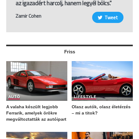
az igazadért harcolj, hanem legyél bölcs."
Zamir Cohen
Tweet
Friss
AUTÓ
LIFESTYLE
A valaha készült legjobb
Olasz autók, olasz életérzés
Ferrarik, amelyek örökre
– mi a titok?
megváltoztatták az autóipart