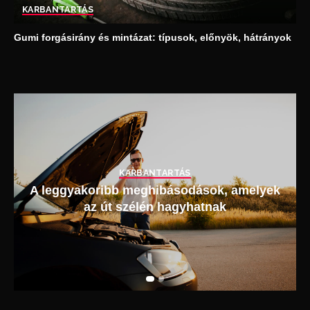
KARBANTARTÁS
Gumi forgásirány és mintázat: típusok, előnyök, hátrányok
KARBANTARTÁS
A leggyakoribb meghibásodások, amelyek
az út szélén hagyhatnak