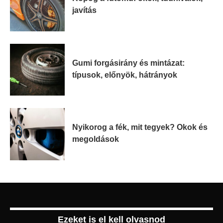
javítás
Gumi forgásirány és mintázat:
típusok, előnyök, hátrányok
Nyikorog a fék, mit tegyek? Okok és
megoldások
Ezeket is el kell olvasnod