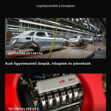
Legnépszerűbb a hónapban
AUTÓ
KARBANTARTÁS
Audi figyelmeztető lámpák, hibajelek és jelentésük
TECH
KÖZLEKEDÉS