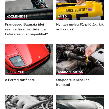
KÖZLEKEDÉS
AUTÓ
Francesco Bagnaia idei
Nyíltan meleg F1-pilóták: kik
szenvedése: mi történt a
voltak ők?
kétszeres világbajnokkal?
LIFESTYLE
KARBANTARTÁS
A Ferrari története
Olajcsere lépései és
buktatói