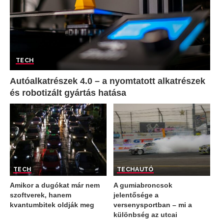
TECH
Autóalkatrészek 4.0 – a nyomtatott alkatrészek
és robotizált gyártás hatása
TECH
TECH
AUTÓ
Amikor a dugókat már nem
A gumiabroncsok
szoftverek, hanem
jelentősége a
kvantumbitek oldják meg
versenysportban – mi a
különbség az utcai