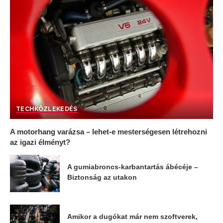
TECH
KÖZLEKEDÉS
A motorhang varázsa – lehet-e mesterségesen létrehozni
az igazi élményt?
A gumiabroncs-karbantartás ábécéje –
Biztonság az utakon
Amikor a dugókat már nem szoftverek,