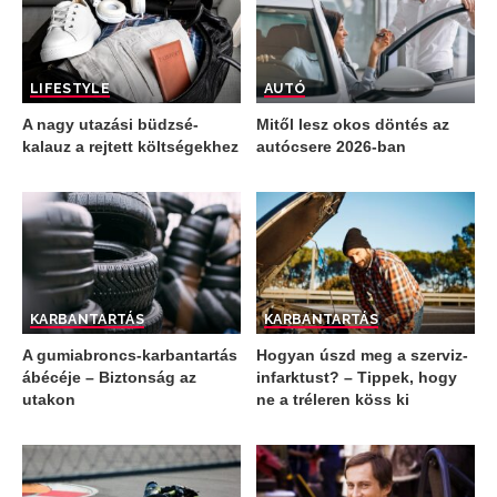
LIFESTYLE
AUTÓ
A nagy utazási büdzsé-
Mitől lesz okos döntés az
kalauz a rejtett költségekhez
autócsere 2026-ban
KARBANTARTÁS
KARBANTARTÁS
A gumiabroncs-karbantartás
Hogyan úszd meg a szerviz-
ábécéje – Biztonság az
infarktust? – Tippek, hogy
utakon
ne a tréleren köss ki