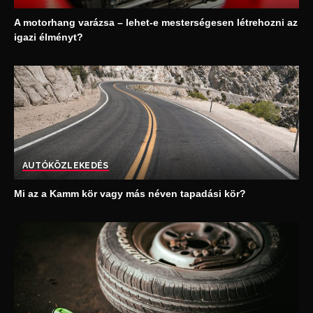
A motorhang varázsa – lehet-e mesterségesen létrehozni az
igazi élményt?
AUTÓ
KÖZLEKEDÉS
Mi az a Kamm kör vagy más néven tapadási kör?