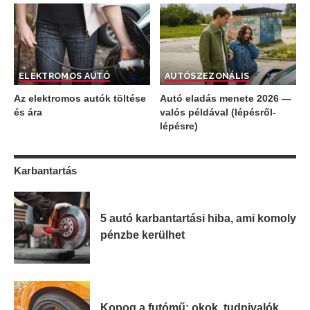
ELEKTROMOS AUTÓ
AUTÓ
SZEZONÁLIS
Az elektromos autók töltése
Autó eladás menete 2026 —
és ára
valós példával (lépésről-
lépésre)
Karbantartás
5 autó karbantartási hiba, ami komoly
pénzbe kerülhet
Kopog a futómű: okok, tudnivalók,