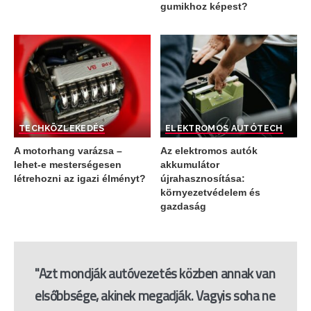
gumikhoz képest?
TECH
KÖZLEKEDÉS
ELEKTROMOS AUTÓ
TECH
A motorhang varázsa –
Az elektromos autók
lehet-e mesterségesen
akkumulátor
létrehozni az igazi élményt?
újrahasznosítása:
környezetvédelem és
gazdaság
"Azt mondják autóvezetés közben annak van
elsőbbsége, akinek megadják. Vagyis soha ne