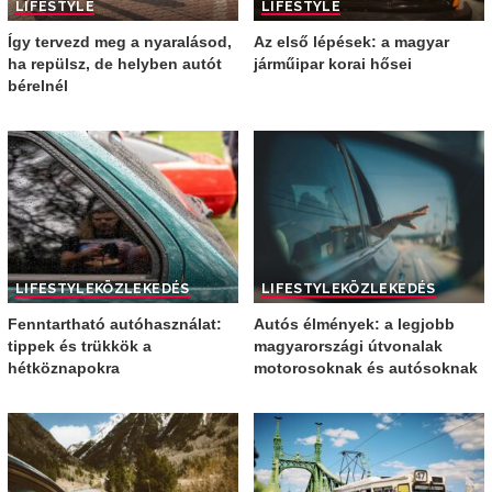
LIFESTYLE
LIFESTYLE
Így tervezd meg a nyaralásod,
Az első lépések: a magyar
ha repülsz, de helyben autót
járműipar korai hősei
bérelnél
LIFESTYLE
KÖZLEKEDÉS
LIFESTYLE
KÖZLEKEDÉS
Fenntartható autóhasználat:
Autós élmények: a legjobb
tippek és trükkök a
magyarországi útvonalak
hétköznapokra
motorosoknak és autósoknak