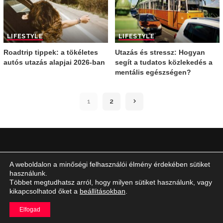
LIFESTYLE
LIFESTYLE
Roadtrip tippek: a tökéletes
Utazás és stressz: Hogyan
autós utazás alapjai 2026-ban
segít a tudatos közlekedés a
mentális egészségen?
1
2
A weboldalon a minőségi felhasználói élmény érdekében sütiket
IMPRESSZUM
használunk.
ÁLTALÁNOS SZERZŐDÉSI FELTÉTELEK
Többet megtudhatsz arról, hogy milyen sütiket használunk, vagy
kikapcsolhatod őket a
beállításokban
.
Elfogad
©
fastlane.hu
2026