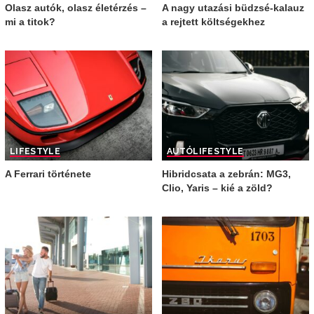
Olasz autók, olasz életérzés –
A nagy utazási büdzsé-kalauz
mi a titok?
a rejtett költségekhez
LIFESTYLE
AUTÓ
LIFESTYLE
A Ferrari története
Hibridcsata a zebrán: MG3,
Clio, Yaris – kié a zöld?