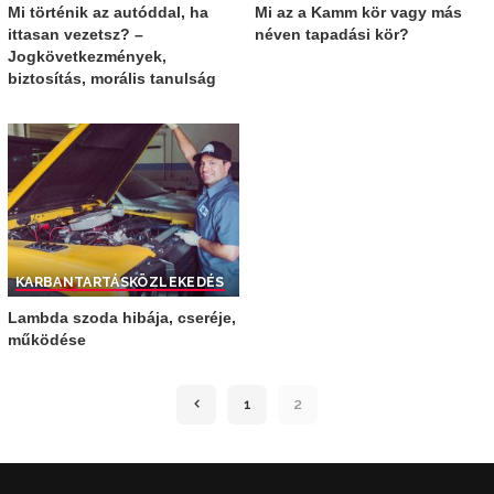
Mi történik az autóddal, ha
Mi az a Kamm kör vagy más
ittasan vezetsz? –
néven tapadási kör?
Jogkövetkezmények,
biztosítás, morális tanulság
KARBANTARTÁS
KÖZLEKEDÉS
Lambda szoda hibája, cseréje,
működése
1
2