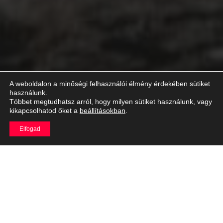
A weboldalon a minőségi felhasználói élmény érdekében sütiket
használunk.
Többet megtudhatsz arról, hogy milyen sütiket használunk, vagy
kikapcsolhatod őket a
beállításokban
.
Elfogad
A járművek közlekedési tulajdonságainak megértéséhez
elengedhetetlen a tapadási kör fogalmának ismerete. Ez a
jelenség magyarázza meg, hogyan viselkednek a gumiabroncsok
a különböző útfelületeken és kanyarodási helyzetekben.