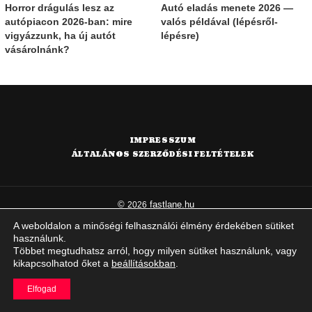
Horror drágulás lesz az
Autó eladás menete 2026 —
autópiacon 2026-ban: mire
valós példával (lépésről-
vigyázzunk, ha új autót
lépésre)
vásárolnánk?
IMPRESSZUM
ÁLTALÁNOS SZERZŐDÉSI FELTÉTELEK
©
fastlane.hu
2026
A weboldalon a minőségi felhasználói élmény érdekében sütiket
használunk.
Többet megtudhatsz arról, hogy milyen sütiket használunk, vagy
kikapcsolhatod őket a
beállításokban
.
Elfogad