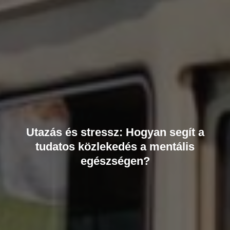
Utazás és stressz: Hogyan segít a
tudatos közlekedés a mentális
egészségen?