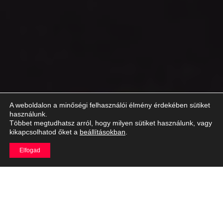
A weboldalon a minőségi felhasználói élmény érdekében sütiket
használunk.
Többet megtudhatsz arról, hogy milyen sütiket használunk, vagy
kikapcsolhatod őket a
beállításokban
.
Elfogad
A Forma–1 világa sokáig a férfias imidzs, a sebesség és a
technikai tökély szimbóluma volt. Az utóbbi évtizedekben azonban
egyre nyitottabbá vált a társadalmi kérdésekre, így az elfogadás