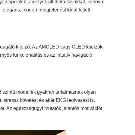
yan opciókat, amelyek állítható szíjakkal, könnyű
elegáns, modern megjelenést kínál fejlett
 reagáló kijelző. Az AMOLED vagy OLED kijelzők
nyős funkcionalitás és az intuitív navigáció
 szintű modellek gyakran tartalmaznak olyan
, stressz követést és akár EKG leolvasást is.
det. Az egészségügyi mutatók jelentős motivációt