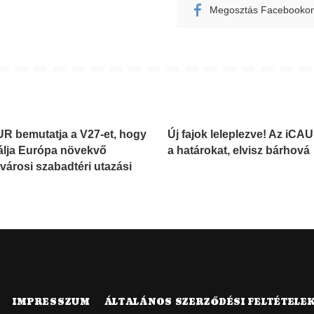
Megosztás Facebooko
R bemutatja a V27-et, hogy
Új fajok leleplezve! Az iCAU
álja Európa növekvő
a határokat, elvisz bárhová
 városi szabadtéri utazási
IMPRESSZUM
ÁLTALÁNOS SZERZŐDÉSI FELTÉTELE