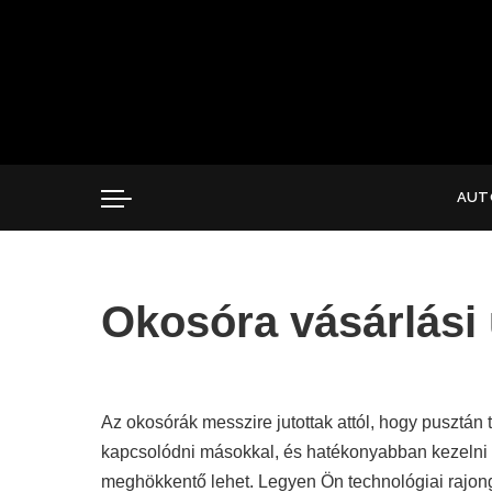
AUT
Okosóra vásárlási
Az okosórák messzire jutottak attól, hogy pusztá
kapcsolódni másokkal, és hatékonyabban kezelni a
meghökkentő lehet. Legyen Ön technológiai rajongó,