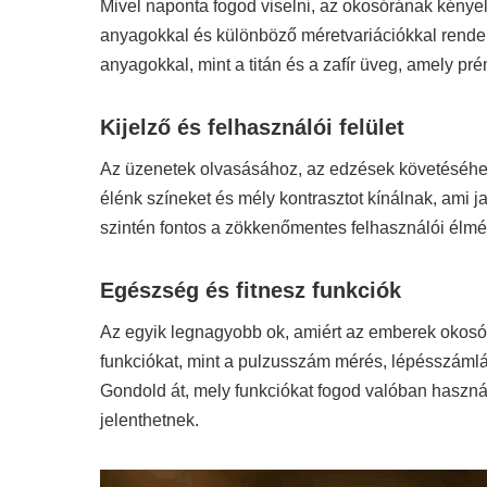
Mivel naponta fogod viselni, az okosórának kényelm
anyagokkal és különböző méretvariációkkal rendel
anyagokkal, mint a titán és a zafír üveg, amely pr
Kijelző és felhasználói felület
Az üzenetek olvasásához, az edzések követéséhez
élénk színeket és mély kontrasztot kínálnak, ami j
szintén fontos a zökkenőmentes felhasználói élmé
Egészség és fitnesz funkciók
Az egyik legnagyobb ok, amiért az emberek okosó
funkciókat, mint a pulzusszám mérés, lépésszámlálá
Gondold át, mely funkciókat fogod valóban használ
jelenthetnek.