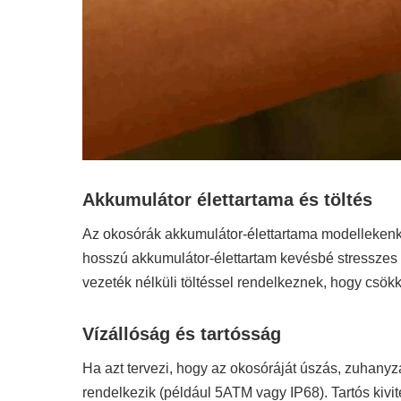
Akkumulátor élettartama és töltés
Az okosórák akkumulátor-élettartama modellekenkén
hosszú akkumulátor-élettartam kevésbé stresszes é
vezeték nélküli töltéssel rendelkeznek, hogy csökk
Vízállóság és tartósság
Ha azt tervezi, hogy az okosóráját úszás, zuhanyz
rendelkezik (például 5ATM vagy IP68). Tartós kivit