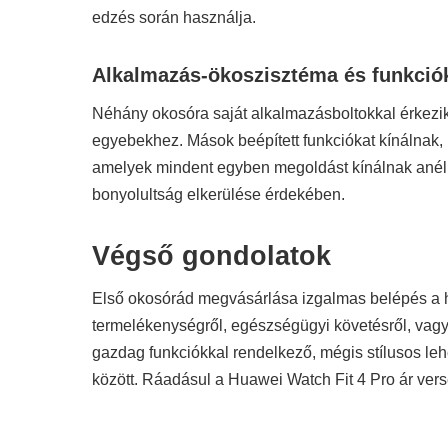
edzés során használja.
Alkalmazás-ökoszisztéma és funkció
Néhány okosóra saját alkalmazásboltokkal érkezik
egyebekhez. Mások beépített funkciókat kínálnak,
amelyek mindent egyben megoldást kínálnak anélk
bonyolultság elkerülése érdekében.
Végső gondolatok
Első okosórád megvásárlása izgalmas belépés a ho
termelékenységről, egészségügyi követésről, vag
gazdag funkciókkal rendelkező, mégis stílusos leh
között. Ráadásul a
Huawei Watch Fit 4 Pro ár
vers