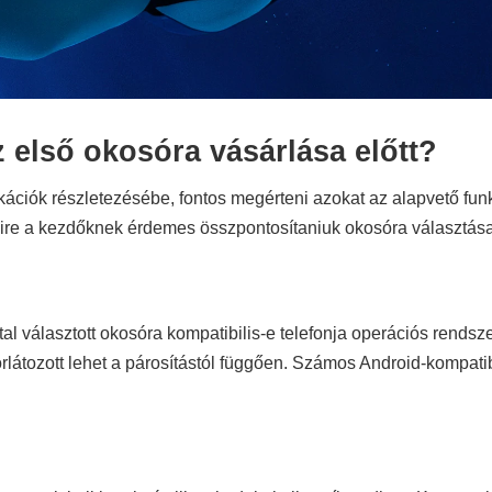
z első okosóra vásárlása előtt?
ikációk részletezésébe, fontos megérteni azokat az alapvető fu
amire a kezdőknek érdemes összpontosítaniuk okosóra választása
al választott okosóra kompatibilis-e telefonja operációs rends
rlátozott lehet a párosítástól függően. Számos Android-kompati