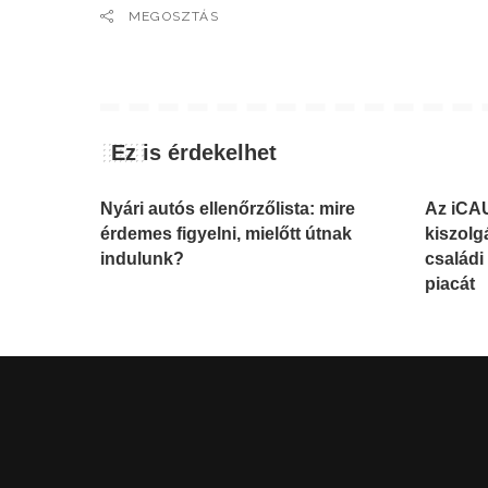
MEGOSZTÁS
Ez is érdekelhet
Nyári autós ellenőrzőlista: mire
Az iCAU
érdemes figyelni, mielőtt útnak
kiszolg
indulunk?
családi
piacát