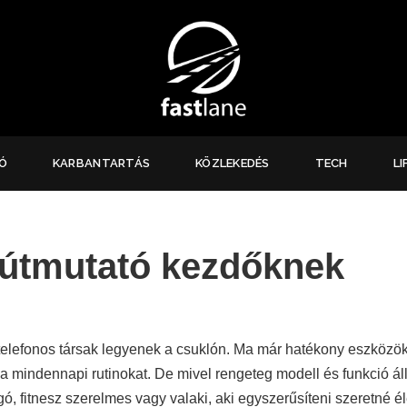
Ó
KARBANTARTÁS
KÖZLEKEDÉS
TECH
LI
 útmutató kezdőknek
n telefonos társak legyenek a csuklón. Ma már hatékony eszköz
 mindennapi rutinokat. De mivel rengeteg modell és funkció áll
 fitnesz szerelmes vagy valaki, aki egyszerűsíteni szeretné éle