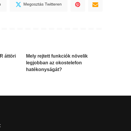
n
Megosztás Twitteren
R áttöri
Mely rejtett funkciók növelik
legjobban az okostelefon
hatékonyságát?
K