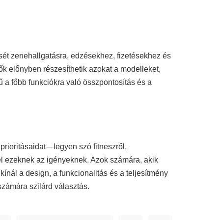
sét zenehallgatásra, edzésekhez, fizetésekhez és
k előnyben részesíthetik azokat a modelleket,
a főbb funkciókra való összpontosítás és a
rioritásaidat—legyen szó fitneszről,
l ezeknek az igényeknek. Azok számára, akik
nál a design, a funkcionalitás és a teljesítmény
számára szilárd választás.