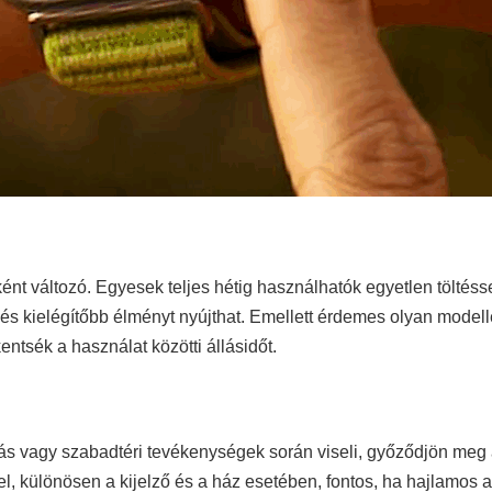
t változó. Egyesek teljes hétig használhatók egyetlen töltésse
s kielégítőbb élményt nyújthat. Emellett érdemes olyan modelle
entsék a használat közötti állásidőt.
ás vagy szabadtéri tevékenységek során viseli, győződjön meg a
el, különösen a kijelző és a ház esetében, fontos, ha hajlamos a