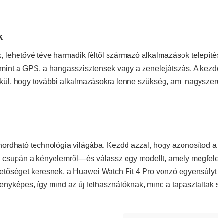
k
, lehetővé téve harmadik féltől származó alkalmazások telepíté
 mint a GPS, a hangasszisztensek vagy a zenelejátszás. A kezdő
ül, hogy további alkalmazásokra lenne szükség, ami nagyszerű 
rdható technológia világába. Kezdd azzal, hogy azonosítod a p
y csupán a kényelemről—és válassz egy modellt, amely megfele
etőséget keresnek, a Huawei Watch Fit 4 Pro vonzó egyensúlyt kí
enyképes, így mind az új felhasználóknak, mind a tapasztaltak 