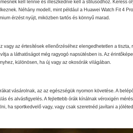
esnek kell lennie és illeszkednie kell a stílusodhoz. Keress ol
keznek. Néhány modell, mint például a Huawei Watch Fit 4 Pro, 
émium érzést nyújt, miközben tartós és könnyű marad.
 vagy az értesítések ellenőrzéséhez elengedhetetlen a tiszta,
avítja a láthatóságot még ragyogó napsütésben is. Az érintőképer
nyhez, különösen, ha új vagy az okosórák világában.
rákat vásárolnak, az az egészségük nyomon követése. A belépő
s és alvásfigyelés. A fejlettebb órák kínálnak véroxigén mérést
ni, ha sportkedvelő vagy, vagy csak szeretnéd javítani a jóléte