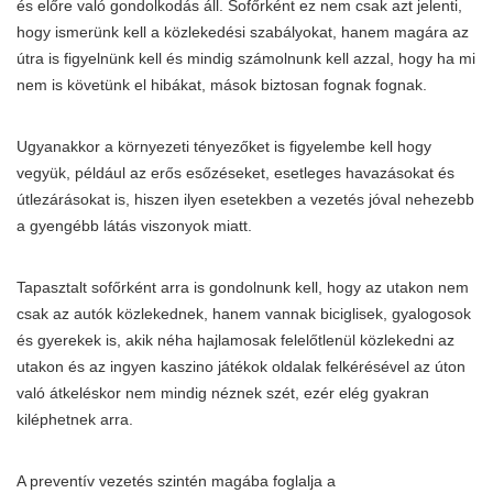
és előre való gondolkodás áll. Sofőrként ez nem csak azt jelenti,
hogy ismerünk kell a közlekedési szabályokat, hanem magára az
útra is figyelnünk kell és mindig számolnunk kell azzal, hogy ha mi
nem is követünk el hibákat, mások biztosan fognak fognak.
Ugyanakkor a környezeti tényezőket is figyelembe kell hogy
vegyük, például az erős esőzéseket, esetleges havazásokat és
útlezárásokat is, hiszen ilyen esetekben a vezetés jóval nehezebb
a gyengébb látás viszonyok miatt.
Tapasztalt sofőrként arra is gondolnunk kell, hogy az utakon nem
csak az autók közlekednek, hanem vannak biciglisek, gyalogosok
és gyerekek is, akik néha hajlamosak felelőtlenül közlekedni az
utakon és az
ingyen kaszino játékok
oldalak felkérésével az úton
való átkeléskor nem mindig néznek szét, ezér elég gyakran
kiléphetnek arra.
A preventív vezetés szintén magába foglalja a