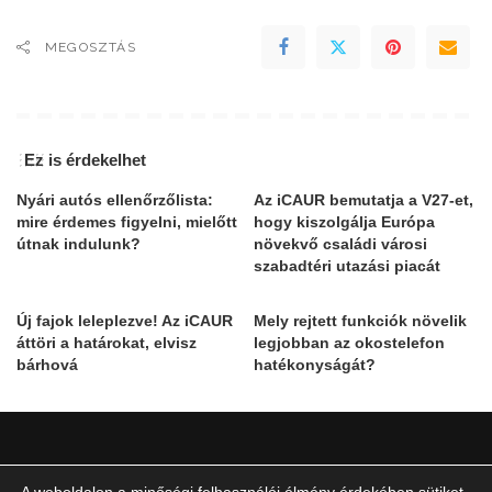
MEGOSZTÁS
Ez is érdekelhet
Nyári autós ellenőrzőlista:
Az iCAUR bemutatja a V27-et,
mire érdemes figyelni, mielőtt
hogy kiszolgálja Európa
útnak indulunk?
növekvő családi városi
szabadtéri utazási piacát
Új fajok leleplezve! Az iCAUR
Mely rejtett funkciók növelik
áttöri a határokat, elvisz
legjobban az okostelefon
bárhová
hatékonyságát?