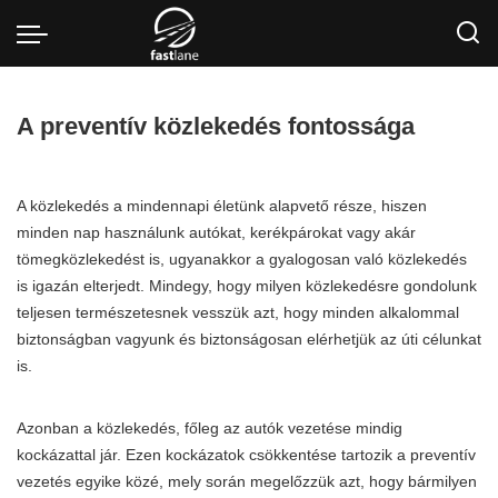
A preventív közlekedés fontossága
A közlekedés a mindennapi életünk alapvető része, hiszen
minden nap használunk autókat, kerékpárokat vagy akár
tömegközlekedést is, ugyanakkor a gyalogosan való közlekedés
is igazán elterjedt. Mindegy, hogy milyen közlekedésre gondolunk
teljesen természetesnek vesszük azt, hogy minden alkalommal
biztonságban vagyunk és biztonságosan elérhetjük az úti célunkat
is.
Azonban a közlekedés, főleg az autók vezetése mindig
kockázattal jár. Ezen kockázatok csökkentése tartozik a preventív
vezetés egyike közé, mely során megelőzzük azt, hogy bármilyen