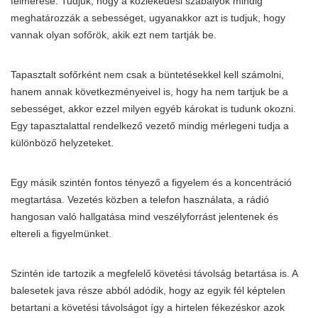
felmérése. Tudjuk, hogy a közlekedési szabályok mindig
meghatározzák a sebességet, ugyanakkor azt is tudjuk, hogy
vannak olyan sofőrök, akik ezt nem tartják be.
Tapasztalt sofőrként nem csak a büntetésekkel kell számolni,
hanem annak következményeivel is, hogy ha nem tartjuk be a
sebességet, akkor ezzel milyen egyéb károkat is tudunk okozni.
Egy tapasztalattal rendelkező vezető mindig mérlegeni tudja a
különböző helyzeteket.
Egy másik szintén fontos tényező a figyelem és a koncentráció
megtartása. Vezetés közben a telefon használata, a rádió
hangosan való hallgatása mind veszélyforrást jelentenek és
eltereli a figyelmünket.
Szintén ide tartozik a megfelelő követési távolság betartása is. A
balesetek java része abból adódik, hogy az egyik fél képtelen
betartani a követési távolságot így a hirtelen fékezéskor azok