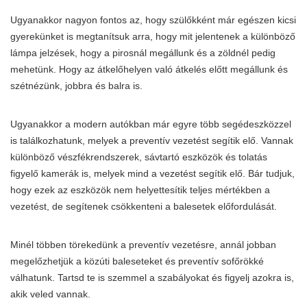
Ugyanakkor nagyon fontos az, hogy szülőkként már egészen kicsi
gyerekünket is megtanítsuk arra, hogy mit jelentenek a különböző
lámpa jelzések, hogy a pirosnál megállunk és a zöldnél pedig
mehetünk. Hogy az átkelőhelyen való átkelés előtt megállunk és
szétnézünk, jobbra és balra is.
Ugyanakkor a modern autókban már egyre több segédeszközzel
is találkozhatunk, melyek a preventív vezetést segítik elő. Vannak
különböző vészfékrendszerek, sávtartó eszközök és tolatás
figyelő kamerák is, melyek mind a vezetést segítik elő. Bár tudjuk,
hogy ezek az eszközök nem helyettesítik teljes mértékben a
vezetést, de segítenek csökkenteni a balesetek előfordulását.
Minél többen törekedünk a preventív vezetésre, annál jobban
megelőzhetjük a közúti baleseteket és preventív sofőrökké
válhatunk. Tartsd te is szemmel a szabályokat és figyelj azokra is,
akik veled vannak.