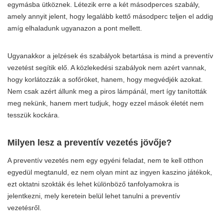
egymásba ütköznek. Létezik erre a két másodperces szabály,
amely annyit jelent, hogy legalább kettő másodperc teljen el addig
amíg elhaladunk ugyanazon a pont mellett.
Ugyanakkor a jelzések és szabályok betartása is mind a preventív
vezetést segítik elő. A közlekedési szabályok nem azért vannak,
hogy korlátozzák a sofőröket, hanem, hogy megvédjék azokat.
Nem csak azért állunk meg a piros lámpánál, mert így tanították
meg nekünk, hanem mert tudjuk, hogy ezzel mások életét nem
tesszük kockára.
Milyen lesz a preventív vezetés jövője?
A preventív vezetés nem egy egyéni feladat, nem te kell otthon
egyedül megtanuld, ez nem olyan mint az ingyen kaszino játékok,
ezt oktatni szokták és lehet különböző tanfolyamokra is
jelentkezni, mely keretein belül lehet tanulni a preventív
vezetésről.