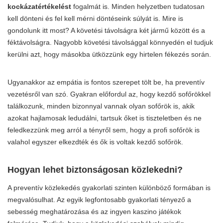
kockázatértékelést
fogalmát is. Minden helyzetben tudatosan
kell dönteni és fel kell mérni döntéseink súlyát is. Mire is
gondolunk itt most? A követési távolságra két jármű között és a
féktávolságra. Nagyobb követési távolsággal könnyedén el tudjuk
kerülni azt, hogy másokba ütközzünk egy hirtelen fékezés során.
Ugyanakkor az empátia is fontos szerepet tölt be, ha preventív
vezetésről van szó. Gyakran előfordul az, hogy kezdő sofőrökkel
találkozunk, minden bizonnyal vannak olyan sofőrök is, akik
azokat hajlamosak ledudálni, tartsuk őket is tiszteletben és ne
feledkezzünk meg arról a tényről sem, hogy a profi sofőrök is
valahol egyszer elkezdték és ők is voltak kezdő sofőrök.
Hogyan lehet biztonságosan közlekedni?
A preventív közlekedés gyakorlati szinten különböző formában is
megvalósulhat. Az egyik legfontosabb gyakorlati tényező a
sebesség meghatározása és az ingyen kaszino játékok