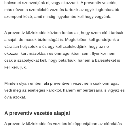
balesetet szenvedjünk el, vagy okozzunk. A preventív vezetés,
más néven a szemléletű vezetés tartozik az egyik legfontosabb
szempont közé, amit mindig figyelembe kell hogy vegyünk.
A preventív közlekedés közben fontos az, hogy szem előtt tartsuk
a saját, de mások biztonságát is. Megfelelően kell gondoljunk a
váratlan helyzetekre és úgy kell cselekedjünk, hogy az ne
okozzon kárt másokban és önmagunkban sem. Ilyenkor nem
csak a szabályokat kell, hogy betartsuk, hanem a baleseteket is
kell kerüljük.
Minden olyan ember, aki preventíven vezet nem csak önmagát
védi meg az esetleges károktól, hanem embertársaira is vigyáz és
óvja azokat.
A preventív vezetés alapjai
A preventív közlekedés és vezetés középpontjában az előrelátás