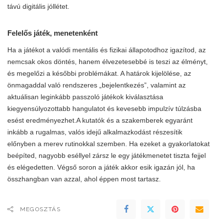
távú digitális jóllétet.
Felelős játék, menetenként
Ha a játékot a valódi mentális és fizikai állapotodhoz igazítod, az
nemcsak okos döntés, hanem élvezetesebbé is teszi az élményt,
és megelőzi a későbbi problémákat. A határok kijelölése, az
önmagaddal való rendszeres „bejelentkezés”, valamint az
aktuálisan leginkább passzoló játékok kiválasztása
kiegyensúlyozottabb hangulatot és kevesebb impulzív túlzásba
esést eredményezhet.A kutatók és a
szakemberek
egyaránt
inkább a rugalmas, valós idejű alkalmazkodást részesítik
előnyben a merev rutinokkal szemben. Ha ezeket a gyakorlatokat
beépíted, nagyobb eséllyel zársz le egy játékmenetet tiszta fejjel
és elégedetten. Végső soron a játék akkor esik igazán jól, ha
összhangban van azzal, ahol éppen most tartasz.
MEGOSZTÁS