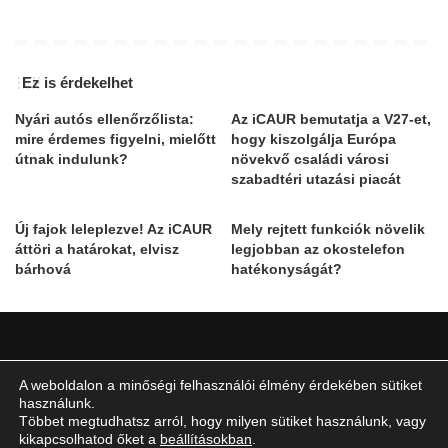
Ez is érdekelhet
Nyári autós ellenőrzőlista:
Az iCAUR bemutatja a V27-et,
mire érdemes figyelni, mielőtt
hogy kiszolgálja Európa
útnak indulunk?
növekvő családi városi
szabadtéri utazási piacát
Új fajok leleplezve! Az iCAUR
Mely rejtett funkciók növelik
áttöri a határokat, elvisz
legjobban az okostelefon
bárhová
hatékonyságát?
A weboldalon a minőségi felhasználói élmény érdekében sütiket
IMPRESSZUM
használunk.
ÁLTALÁNOS SZERZŐDÉSI FELTÉTELEK
Többet megtudhatsz arról, hogy milyen sütiket használunk, vagy
kikapcsolhatod őket a
beállításokban
.